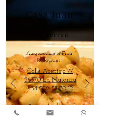
Casa Juan
Kanarisch -
Mediterran
Ausgezeichnetes Fisch-
Restaurant !
Calle Acentejo 77
38370 La Matanza
+34 922 57 70 12
Auto erforderlich