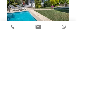
Edel-Apartment Bronce mieten:
Casita Salpino mit Pool mieten: